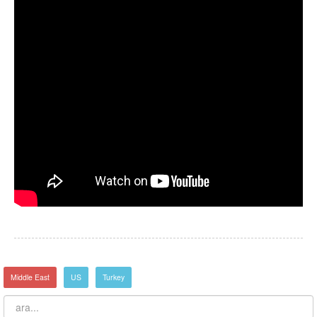
Middle East
US
Turkey