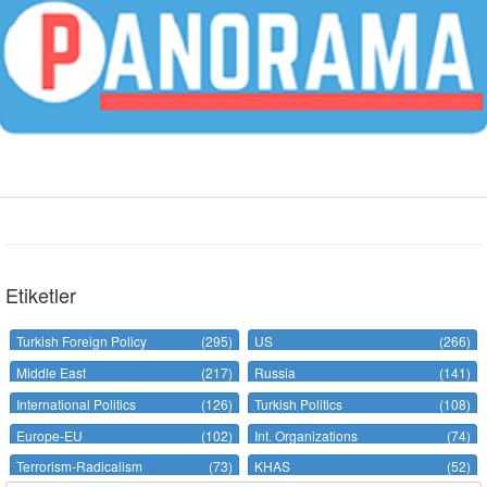
Etiketler
Turkish Foreign Policy
(295)
US
(266)
Middle East
(217)
Russia
(141)
International Politics
(126)
Turkish Politics
(108)
Europe-EU
(102)
Int. Organizations
(74)
Terrorism-Radicalism
(73)
KHAS
(52)