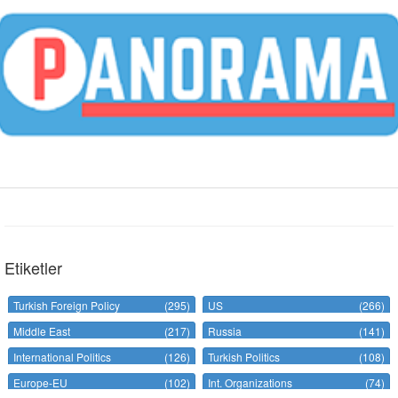
Etiketler
Turkish Foreign Policy
(295)
US
(266)
Middle East
(217)
Russia
(141)
International Politics
(126)
Turkish Politics
(108)
Europe-EU
(102)
Int. Organizations
(74)