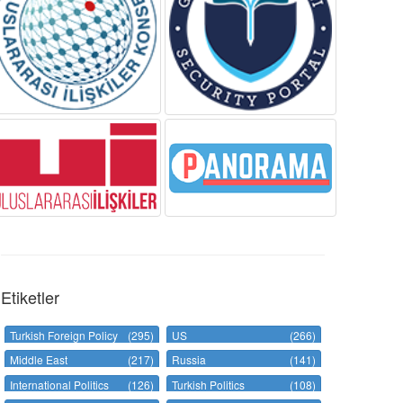
Etiketler
Turkish Foreign Policy
(295)
US
(266)
Middle East
(217)
Russia
(141)
International Politics
(126)
Turkish Politics
(108)