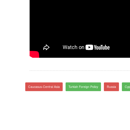
Caucasus-Central Asia
Turkish Foreign Policy
Russia
Cyp