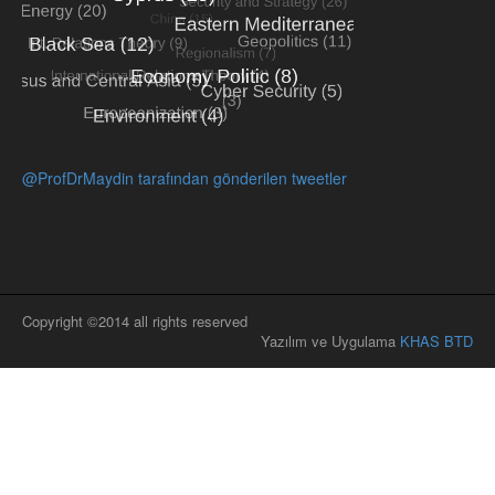
@ProfDrMaydin tarafından gönderilen tweetler
Copyright ©2014 all rights reserved
Yazılım ve Uygulama
KHAS BTD