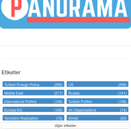
Etiketler
Turkish Foreign Policy
(295)
US
(266)
Middle East
(217)
Russia
(141)
International Politics
(126)
Turkish Politics
(108)
Europe-EU
(102)
Int. Organizations
(74)
Terrorism-Radicalism
(73)
KHAS
(52)
diğer etiketler