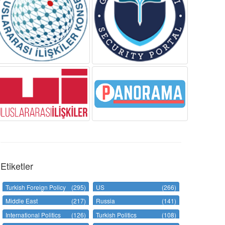
Etiketler
Turkish Foreign Policy
(295)
US
(266)
Middle East
(217)
Russia
(141)
International Politics
(126)
Turkish Politics
(108)