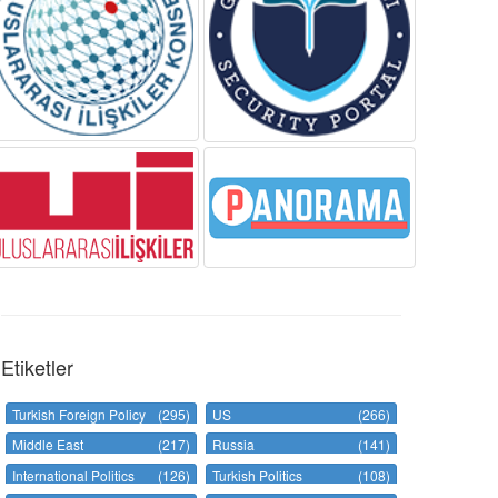
Etiketler
Turkish Foreign Policy
(295)
US
(266)
Middle East
(217)
Russia
(141)
International Politics
(126)
Turkish Politics
(108)