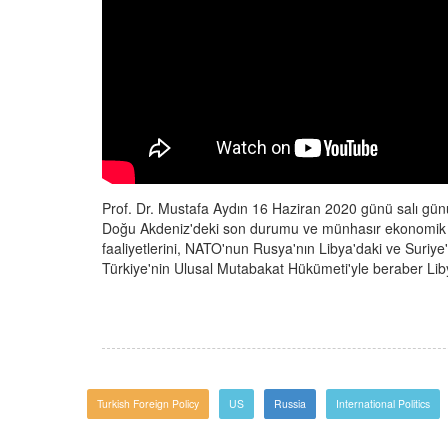
Prof. Dr. Mustafa Aydın 16 Haziran 2020 günü salı gü
Doğu Akdeniz'deki son durumu ve münhasır ekonomik bö
faaliyetlerini, NATO'nun Rusya'nın Libya'daki ve Suriye'
Türkiye'nin Ulusal Mutabakat Hükümeti'yle beraber Libya
Turkish Foreign Policy
US
Russia
International Politics