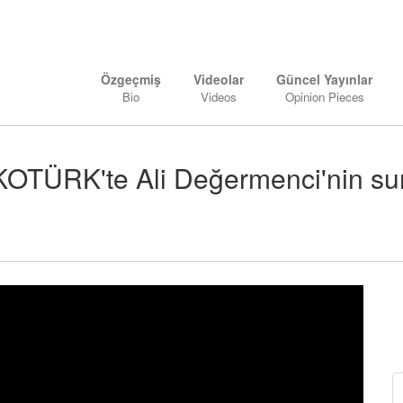
Özgeçmiş
Videolar
Güncel Yayınlar
Bio
Videos
Opinion Pieces
EKOTÜRK'te Ali Değermenci'nin su