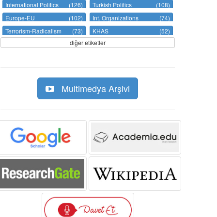
International Politics
(126)
Turkish Politics
(108)
Europe-EU
(102)
Int. Organizations
(74)
Terrorism-Radicalism
(73)
KHAS
(52)
diğer etiketler
Multimedya Arşivi