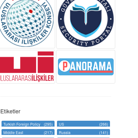
Etiketler
Turkish Foreign Policy
(295)
US
(266)
Middle East
(217)
Russia
(141)