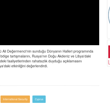
nü Ali Değermenci'nin sunduğu Dünyanın Halleri programında
lge tartışmalarını, Rusya'nın Doğu Akdeniz ve Libya'daki
deki faaliyetlerinden rahatsızlık duyduğu açıklamasını
'daki etkinliğini değerlendirdi.
International Security
Cyprus