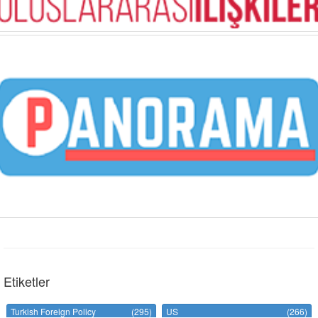
Etiketler
Turkish Foreign Policy
(295)
US
(266)