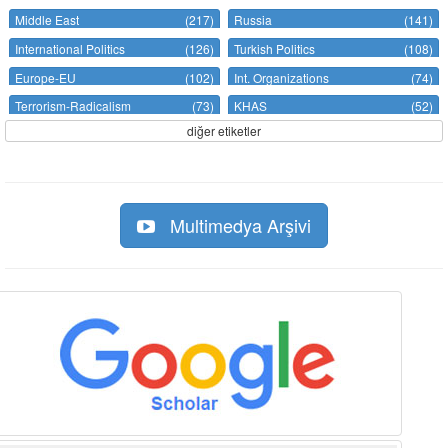
Middle East
(217)
Russia
(141)
International Politics
(126)
Turkish Politics
(108)
Europe-EU
(102)
Int. Organizations
(74)
Terrorism-Radicalism
(73)
KHAS
(52)
diğer etiketler
Multimedya Arşivi