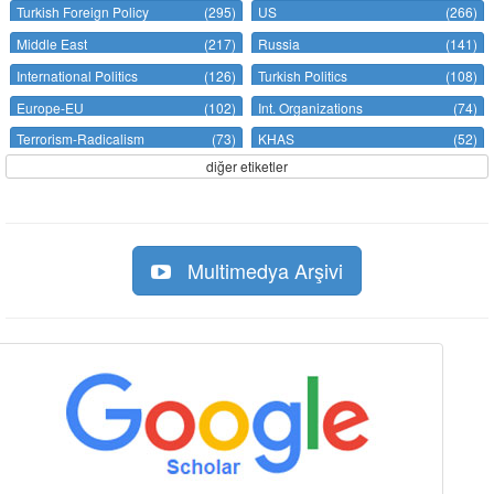
Turkish Foreign Policy
(295)
US
(266)
Middle East
(217)
Russia
(141)
International Politics
(126)
Turkish Politics
(108)
Europe-EU
(102)
Int. Organizations
(74)
Terrorism-Radicalism
(73)
KHAS
(52)
diğer etiketler
Multimedya Arşivi