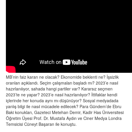
MB’nin faiz kararı ne olacak? Ekonomide beklenti ne? İşsizlik
oranları açıklandı. Seçim çalışmaları başladı mı? 2023’e nasıl
hazırlanılıyor, sahada hangi partiler var? Kararsız seçmen
2023’te ne yapar? 2023’e nasıl hazırlanılıyor? İttifaklar kendi
içlerinde her konuda aynı mı düşünüyor? Sosyal medyadada
yanlış bilgi ile nasıl mücadele edilecek? Para Gündem’de Ebru
Baki konukları, Gazeteci Metehan Demir, Kadir Has Üniversitesi
Öğretim Üyesi Prof. Dr. Mustafa Aydın ve Ciner Medya Londra
Temsicisi Cüneyt Başaran ile konuştu.