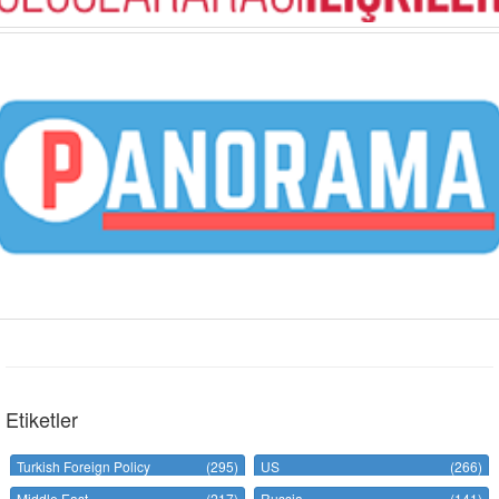
Etiketler
Turkish Foreign Policy
(295)
US
(266)
Middle East
(217)
Russia
(141)