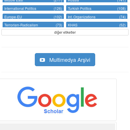
International Politics
(126)
Turkish Politics
(108)
Europe-EU
(102)
Int. Organizations
(74)
Terrorism-Radicalism
(73)
KHAS
(52)
diğer etiketler
Multimedya Arşivi