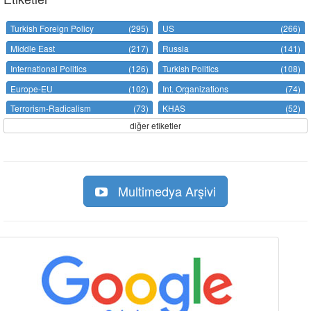
Turkish Foreign Policy
(295)
US
(266)
Middle East
(217)
Russia
(141)
International Politics
(126)
Turkish Politics
(108)
Europe-EU
(102)
Int. Organizations
(74)
Terrorism-Radicalism
(73)
KHAS
(52)
diğer etiketler
Multimedya Arşivi