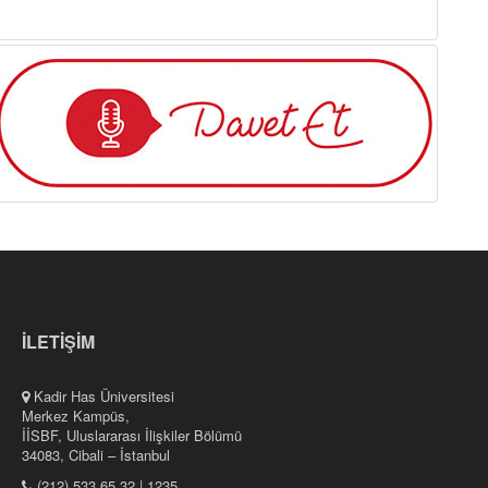
İLETİŞİM
Kadir Has Üniversitesi
Merkez Kampüs,
İİSBF, Uluslararası İlişkiler Bölümü
34083, Cibali – İstanbul
(212) 533 65 32 | 1235