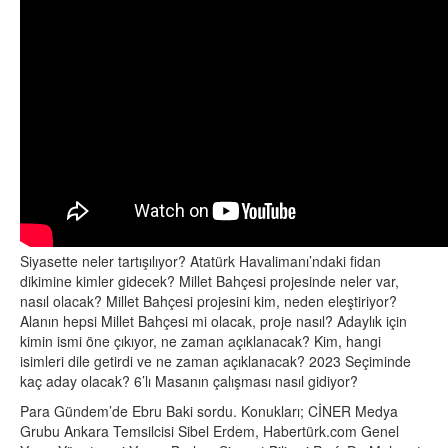
Siyasette neler tartışılıyor? Atatürk Havalimanı’ndaki fidan
dikimine kimler gidecek? Millet Bahçesi projesinde neler var,
nasıl olacak? Millet Bahçesi projesini kim, neden eleştiriyor?
Alanın hepsi Millet Bahçesi mi olacak, proje nasıl? Adaylık için
kimin ismi öne çıkıyor, ne zaman açıklanacak? Kim, hangi
isimleri dile getirdi ve ne zaman açıklanacak? 2023 Seçiminde
kaç aday olacak? 6’lı Masanın çalışması nasıl gidiyor?
Para Gündem’de Ebru Baki sordu. Konukları; CİNER Medya
Grubu Ankara Temsilcisi Sibel Erdem, Habertürk.com Genel