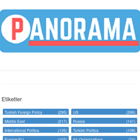
Etiketler
Turkish Foreign Policy
(295)
US
(266)
Middle East
(217)
Russia
(141)
International Politics
(126)
Turkish Politics
(108)
Europe-EU
(102)
Int. Organizations
(74)