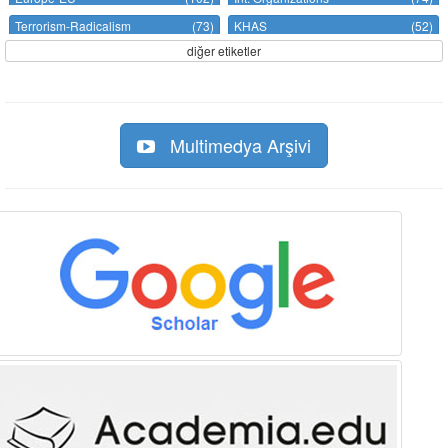
Terrorism-Radicalism
(73)
KHAS
(52)
diğer etiketler
Multimedya Arşivi