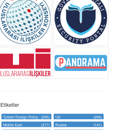
Etiketler
Turkish Foreign Policy
(295)
US
(266)
Middle East
(217)
Russia
(141)