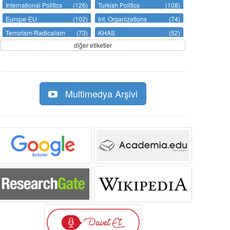
International Politics
(126)
Turkish Politics
(108)
Europe-EU
(102)
Int. Organizations
(74)
Terrorism-Radicalism
(73)
KHAS
(52)
diğer etiketler
Multimedya Arşivi