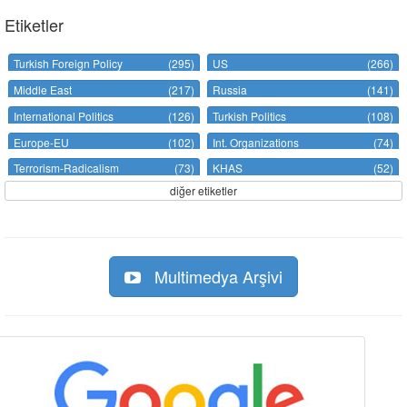
Etiketler
Turkish Foreign Policy
(295)
US
(266)
Middle East
(217)
Russia
(141)
International Politics
(126)
Turkish Politics
(108)
Europe-EU
(102)
Int. Organizations
(74)
Terrorism-Radicalism
(73)
KHAS
(52)
diğer etiketler
Multimedya Arşivi