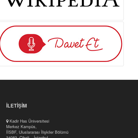
İLETİŞİM
Kadir Has Üniversitesi
Merkez Kampüs,
İİSBF, Uluslararası İlişkiler Bölümü
34083, Cibali – İstanbul