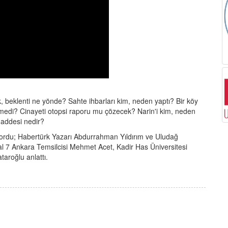
k, beklenti ne yönde? Sahte ihbarları kim, neden yaptı? Bir köy
emedi? Cinayeti otopsi raporu mu çözecek? Narin'i kim, neden
maddesi nedir?
ordu; Habertürk Yazarı Abdurrahman Yıldırım ve Uludağ
nal 7 Ankara Temsilcisi Mehmet Acet, Kadir Has Üniversitesi
taroğlu anlattı.