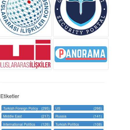
Etiketler
Turkish Foreign Policy
(295)
US
(266)
Middle East
(217)
Russia
(141)
International Politics
(126)
Turkish Politics
(108)