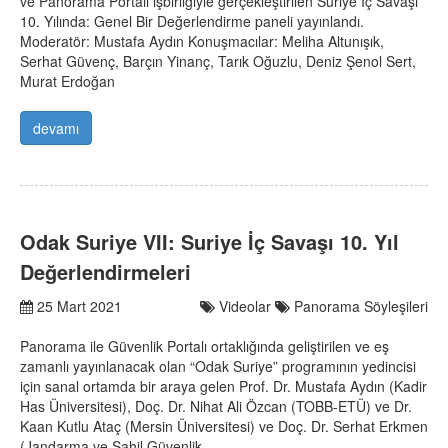
ve Panorama Portalı işbirliğiyle gerçekleştirilen Suriye İç Savaşı
10. Yılında: Genel Bir Değerlendirme paneli yayınlandı.
Moderatör: Mustafa Aydın Konuşmacılar: Meliha Altunışık,
Serhat Güvenç, Barçın Yinanç, Tarık Oğuzlu, Deniz Şenol Sert,
Murat Erdoğan
devamı
Odak Suriye VII: Suriye İç Savaşı 10. Yıl
Değerlendirmeleri
25 Mart 2021
Videolar
Panorama Söyleşileri
Panorama ile Güvenlik Portalı ortaklığında geliştirilen ve eş
zamanlı yayınlanacak olan “Odak Suriye” programının yedincisi
için sanal ortamda bir araya gelen Prof. Dr. Mustafa Aydın (Kadir
Has Üniversitesi), Doç. Dr. Nihat Ali Özcan (TOBB-ETÜ) ve Dr.
Kaan Kutlu Ataç (Mersin Üniversitesi) ve Doç. Dr. Serhat Erkmen
(Jandarma ve Sahil Güvenlik…