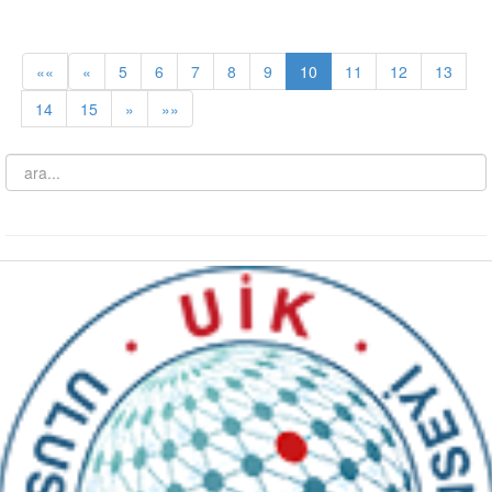
««
«
5
6
7
8
9
10
11
12
13
14
15
»
»»