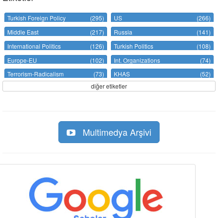
Turkish Foreign Policy
(295)
US
(266)
Middle East
(217)
Russia
(141)
International Politics
(126)
Turkish Politics
(108)
Europe-EU
(102)
Int. Organizations
(74)
Terrorism-Radicalism
(73)
KHAS
(52)
diğer etiketler
Multimedya Arşivi