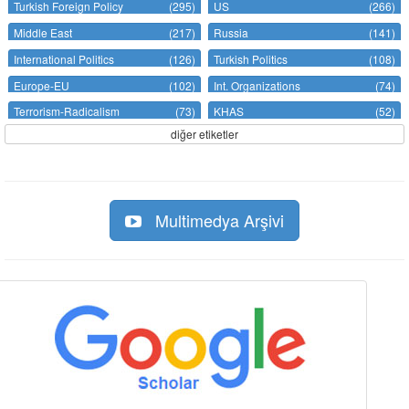
Turkish Foreign Policy
(295)
US
(266)
Middle East
(217)
Russia
(141)
International Politics
(126)
Turkish Politics
(108)
Europe-EU
(102)
Int. Organizations
(74)
Terrorism-Radicalism
(73)
KHAS
(52)
diğer etiketler
Multimedya Arşivi