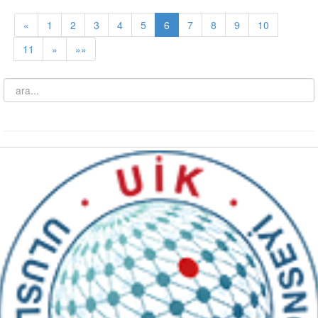
«
1
2
3
4
5
6
7
8
9
10
11
»
»»