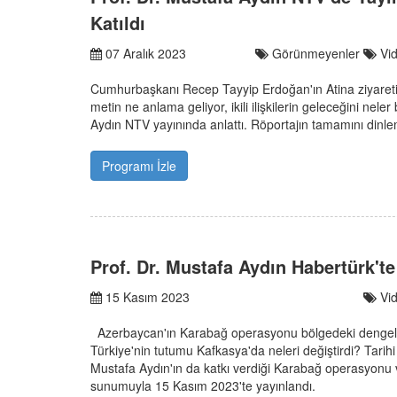
Katıldı
07 Aralık 2023
Görünmeyenler
Vi
Cumhurbaşkanı Recep Tayyip Erdoğan'ın Atina ziyaretin
metin ne anlama geliyor, ikili ilişkilerin geleceğini nel
Aydın NTV yayınında anlattı. Röportajın tamamını dinleme
Programı İzle
Prof. Dr. Mustafa Aydın Habertürk't
15 Kasım 2023
Vi
Azerbaycan'ın Karabağ operasyonu bölgedeki dengeleri n
Türkiye'nin tutumu Kafkasya'da neleri değiştirdi? Tarih
Mustafa Aydın'ın da katkı verdiği Karabağ operasyonu 
sunumuyla 15 Kasım 2023'te yayınlandı.