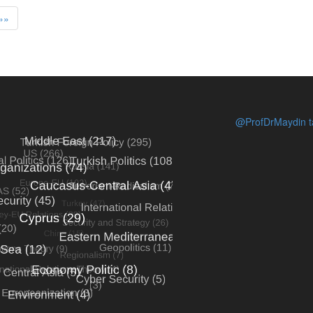
»»
@ProfDrMaydin ta