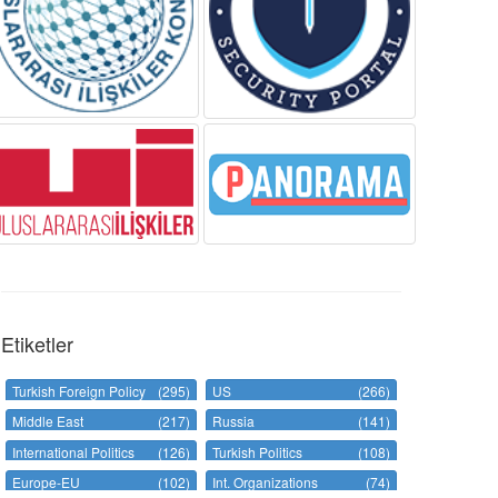
Etiketler
Turkish Foreign Policy
(295)
US
(266)
Middle East
(217)
Russia
(141)
International Politics
(126)
Turkish Politics
(108)
Europe-EU
(102)
Int. Organizations
(74)