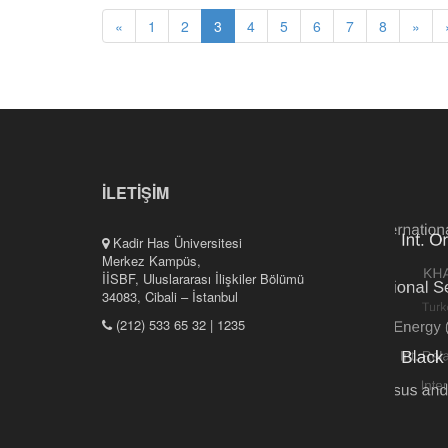
«
1
2
3
4
5
6
7
8
»
İLETİŞİM
Kadir Has Üniversitesi
Merkez Kampüs,
İİSBF, Uluslararası İlişkiler Bölümü
34083, Cibali – İstanbul
(212) 533 65 32 | 1235